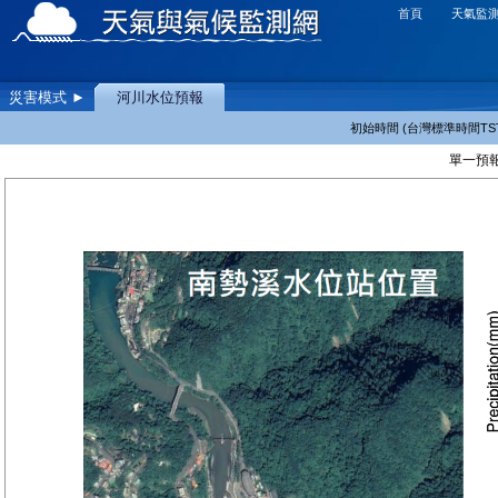
首頁
天氣監
災害模式 ►
河川水位預報
初始時間 (台灣標準時間TST
單一預報