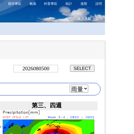
式
縣市專區
颱風
科普專區
統計
進階
說明
線上人數： 275