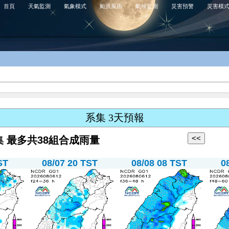
首頁
天氣監測
氣象模式
颱洪風雨
氣候監測
災害預警
災害模
系集 3天預報
系集 最多共38組合成雨量
ST
08/07 20 TST
08/08 08 TST
0