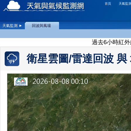
首頁
天氣監
天氣監測 ►
回波與風場
過去6小時紅外
衛星雲圖/雷達回波 與